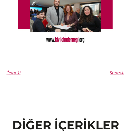
Önceki
Sonraki
DIĞER İÇERIKLER