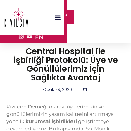
YARDIM
DESTEK
TALEP
OL
ET
EN
Central Hospital ile
İşbirliği Protokolü: Üye ve
Gönüllülerimiz İçin
Sağlıkta Avantaj
Ocak 29, 2026
UYE
Kıvılcım Derneği olarak, üyelerimizin ve
gönüllülerimizin yaşam kalitesini artırmaya
yönelik
kurumsal işbirlikleri
geliştirmeye
devam ediyoruz. Bu kapsamda, Sn. Monik